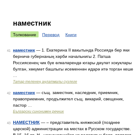
наместник
Толкование
Перевод
Книги
наместник
— 1. Екатерина II вакытында Россиядә бер яки
41
берничә губернаның хәрби начальнигы 2. Патша
Россиясенең чик буе өлкәләрендә югары дәүләт хокуклары
булган, хөкүмәт башлыгы исеменнән идарә итә торган кеше
…
Татар теленең аңлатмалы сүзлеге
наместник
— същ. заместник, наследник, приемник,
42
правоприемник, продължител същ. викарий, свещеник,
пастор …
Български синонимен речник
НАМЕСТНИК
— – представитель княжеской (позднее
43
царской) администрации на местах в Русском государстве.