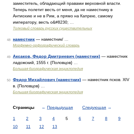
заместитель, обладающий правами верховной власти.
Теперь полетит весть от меня, да не наместнику в
Антиохию и не в Рим, а прямо на Капрею, самому
императору, весть о&#8230; …
Толковый словарь русских существительных
наместник
— наместник/ …
48
Морфемно-орфографический словарь
Аксаков, Федор Дмитриевич (наместник)
— наместник
49
ладожский, 1555 г. {Половцов} …
Большая биографическая энциклопедия
Федор Михайлович (наместник)
— наместник псков. XIV
50
в. {Половцов} …
Большая биографическая энциклопедия
Страницы
←
Предыдущая
Следующая
→
1
2
3
4
5
6
7
8
9
10
11
12
13