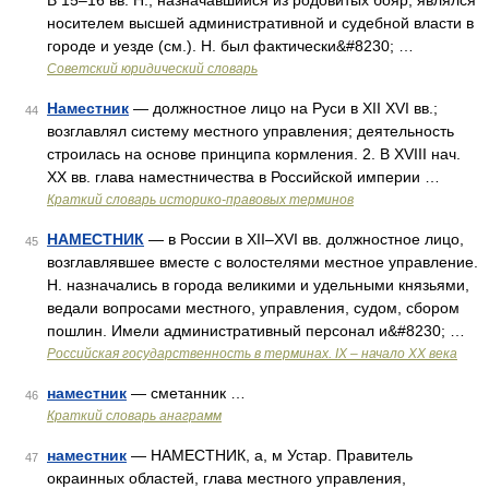
В 15–16 вв. Н., назначавшийся из родовитых бояр, являлся
носителем высшей административной и судебной власти в
городе и уезде (см.). Н. был фактически&#8230; …
Советский юридический словарь
Наместник
— должностное лицо на Руси в XII XVI вв.;
44
возглавлял систему местного управления; деятельность
строилась на основе принципа кормления. 2. В XVIII нач.
XX вв. глава наместничества в Российской империи …
Краткий словарь историко-правовых терминов
НАМЕСТНИК
— в России в XII–XVI вв. должностное лицо,
45
возглавлявшее вместе с волостелями местное управление.
Н. назначались в города великими и удельными князьями,
ведали вопросами местного, управления, судом, сбором
пошлин. Имели административный персонал и&#8230; …
Российская государственность в терминах. IX – начало XX века
наместник
— сметанник …
46
Краткий словарь анаграмм
наместник
— НАМЕСТНИК, а, м Устар. Правитель
47
окраинных областей, глава местного управления,